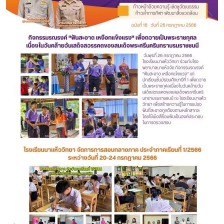
สวัสดีค่ะ! ตาหวานยินดีต้อนรับ 🌸
ถามเกี่ยวกับโรงเรียนนาแห้ววิทยาได้เลยนะคะ
ตาหวานพร้อมช่วยเหลือทุกคนค่ะ 💜