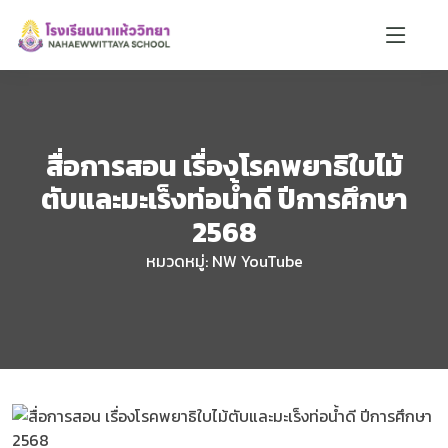
สื่อการสอน เรื่องโรคพยาธิใบไม้
น้องตาหวาน 🌸
ตับและมะเร็งท่อน้ำดี ปีการศึกษา
ออนไลน์
2568
หมวดหมู่: NW YouTube
🏫
📝
📚
📍
🎨
สวัสดีค่ะ! ตาหวานยินดีต้อนรับ 🌸