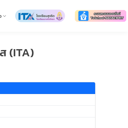
อ
ส (ITA)